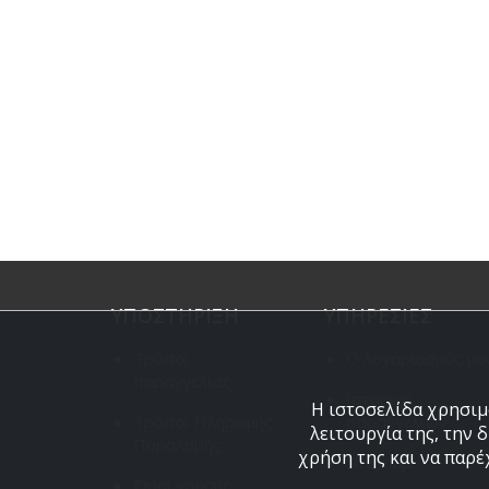
ΥΠΟΣΤΗΡΙΞΗ
ΥΠΗΡΕΣΙΕΣ
Τρόποι
Ο λογαριασμός μο
παραγγελίας
Ιστορικό
Η ιστοσελίδα χρησιμο
Τρόποι Πληρωμής -
παραγγελιών
λειτουργία της, την 
Παραλαβής
χρήση της και να παρέ
Site map
Όροι χρήσης,