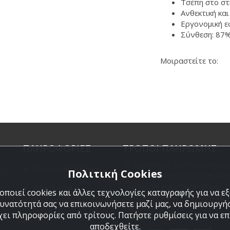
Τσέπη στο στ
Ανθεκτική κα
Εργονομική 
Σύνθεση: 87%
Μοιραστείτε το:
ΠΛΗΡΟΦΟΡΙΕΣ
ΤΡΟΠΟΙ ΠΛΗΡΩΜΗΣ
Οι διαθέσιμοι τρόποι πληρωμ
υ
Προφιλ ARMYland
Πολιτική Cookies
είναι η Αντικαταβολή, κατάθε
τραπεζικό μας λογαριασμό,
Επικοινωνια
ποιεί cookies και άλλες τεχνολογίες καταγραφής για να 
πιστωτική κάρτα και πληρωμή
δυνατότητά σας να επικοινωνήσετε μαζί μας, να δημιουργήσ
PayPal.
χει πληροφορίες από τρίτους. Πατήστε ρυθμίσεις για να επι
αποδεχθείτε.