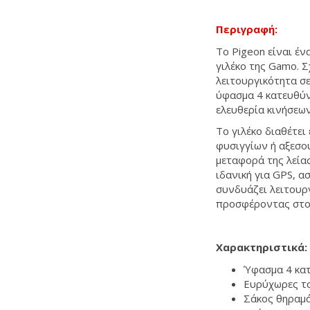
Περιγραφή:
Το Pigeon είναι έν
γιλέκο της Gamo. Σ
λειτουργικότητα σ
ύφασμα 4 κατευθύν
ελευθερία κινήσεων
Το γιλέκο διαθέτε
φυσιγγίων ή αξεσο
μεταφορά της λείας
ιδανική για GPS, α
συνδυάζει λειτουρ
προσφέροντας στον
ΡΟΣΦΟΡΑ
Χαρακτηριστικά:
Ύφασμα 4 κατ
Ευρύχωρες τσ
Σάκος θηραμ