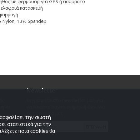
ήθος με φερμουάρ για GPS ή ασύρματο
ι ελαφριά κατασκευή
εφαρμογή
 Nylon, 13% Spandex
Newsletter
ής
Εγγραφείτε στο newsletter μας για
ση σε
να είσαστε πάντα ενημερωμένοι για
τα προϊόντα μας.
εξασφαλίσει την σωστή
 με
ει στατιστικά για την
ΕΓΓΡΑΦΗ
λέξετε ποια cookies θα