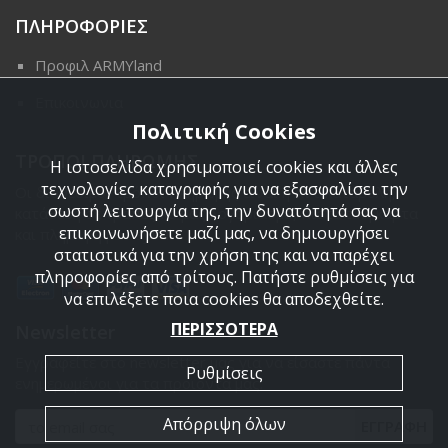
ΠΛΗΡΟΦΟΡΙΕΣ
Προφιλ ARMYland
Επικοινωνια
Πολιτική Cookies
ΤΡΟΠΟΙ ΠΛΗΡΩΜΗΣ
Η ιστοσελίδα χρησιμοποιεί cookies και άλλες
τεχνολογίες καταγραφής για να εξασφαλίσει την
Οι διαθέσιμοι τρόποι πληρωμής είναι η Αντικαταβολή,
σωστή λειτουργία της, την δυνατότητά σας να
κατάθεση σε τραπεζικό μας λογαριασμό, πιστωτική κάρτα
επικοινωνήσετε μαζί μας, να δημιουργήσει
και πληρωμή με PayPal.
στατιστικά για την χρήση της και να παρέχει
πληροφορίες από τρίτους. Πατήστε ρυθμίσεις για
να επιλέξετε ποια cookies θα αποδεχθείτε.
ΠΕΡΙΣΣΟΤΕΡΑ
Newsletter
Εγγραφείτε στο newsletter μας για να είσαστε πάντα
Ρυθμίσεις
ενημερωμένοι για τα προϊόντα μας.
Απόρριψη όλων
ΕΓΓΡΑΦΗ