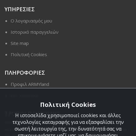
ΥΠΗΡΕΣΙΕΣ
Ο λογαριασμός μου
Ιστορικό παραγγελιών
Site map
Πολιτική Cookies
ΠΛΗΡΟΦΟΡΙΕΣ
Προφιλ ARMYland
Επικοινωνια
Πολιτική Cookies
ΤΡΟΠΟΙ ΠΛΗΡΩΜΗΣ
Η ιστοσελίδα χρησιμοποιεί cookies και άλλες
τεχνολογίες καταγραφής για να εξασφαλίσει την
Οι διαθέσιμοι τρόποι πληρωμής είναι η Αντικαταβολή,
σωστή λειτουργία της, την δυνατότητά σας να
κατάθεση σε τραπεζικό μας λογαριασμό, πιστωτική κάρτα
επικοινωνήσετε μαζί μας, να δημιουργήσει
και πληρωμή με PayPal.