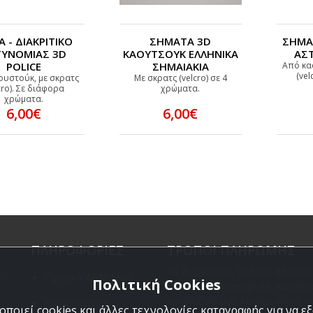
 - ΔΙΑΚΡΙΤΙΚΟ
ΣΗΜΑΤΑ 3D
ΣΗΜΑΤ
ΤΥΝΟΜΙΑΣ 3D
ΚΑΟΥΤΣΟΥΚ ΕΛΛΗΝΙΚΑ
ΑΣ
POLICE
ΣΗΜΑΙΑΚΙΑ
Από κα
(vel
ουστούκ, με σκρατς
Με σκρατς (velcro) σε 4
cro). Σε διάφορα
χρώματα.
χρώματα.
6,00€
6,00€
ΠΛΗΡΟΦΟΡΙΕΣ
ΤΡΟΠΟΙ ΠΛΗΡΩΜΗΣ
Οι διαθέσιμοι τρόποι πληρωμ
υ
Προφιλ ARMYland
Πολιτική Cookies
είναι η Αντικαταβολή, κατάθε
τραπεζικό μας λογαριασμό,
Επικοινωνια
ποιεί cookies και άλλες τεχνολογίες καταγραφής για να 