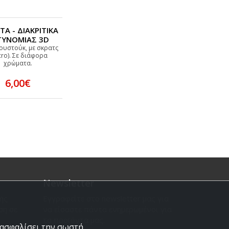
Α - ΔΙΑΚΡΙΤΙΚΑ
ΤΥΝΟΜΙΑΣ 3D
ουστούκ, με σκρατς
cro). Σε διάφορα
χρώματα.
6,00€
Newsletter
ής
Εγγραφείτε στο newsletter μας για
ση σε
να είσαστε πάντα ενημερωμένοι για
τα προϊόντα μας.
εξασφαλίσει την σωστή