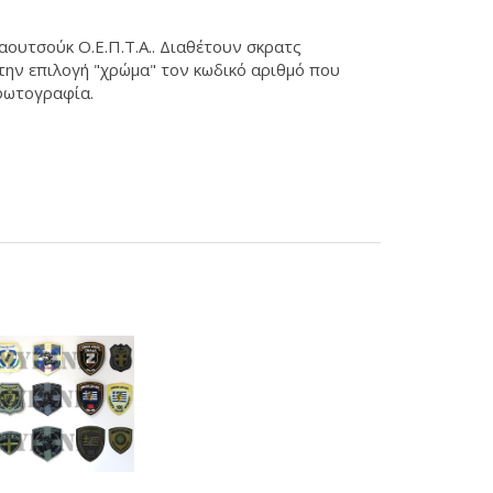
αουτσούκ Ο.Ε.Π.Τ.Α.. Διαθέτουν σκρατς
 στην επιλογή "χρώμα" τον κωδικό αριθμό που
φωτογραφία.