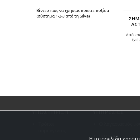
Βίντεο πως να χρησιμοποιείτε πυξίδα
(σύστημα 1-2-3 από τη Silva)
ΣΗΜΑ
ΑΣ
Από κα
(vel
ΥΠΟΣΤΗΡΙΞΗ
ΥΠΗΡΕΣΙΕΣ
Τρόποι
Ο λογαριασμός μο
παραγγελίας
Ιστορικό
Η ιστοσελίδα χρησιμο