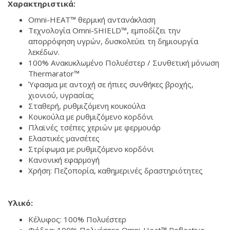
Χαρακτηριστικά:
Omni-HEAT™ θερμική αντανάκλαση
Τεχνολογία Omni-SHIELD™, εμποδίζει την
απορρόφηση υγρών, δυσκολεύει τη δημιουργία
λεκέδων.
100% Ανακυκλωμένο Πολυέστερ / Συνθετική μόνωση
Thermarator™
Ύφασμα με αντοχή σε ήπιες συνθήκες βροχής,
χιονιού, υγρασίας
Σταθερή, ρυθμιζόμενη κουκούλα
Κουκούλα με ρυθμιζόμενο κορδόνι
Πλαϊνές τσέπες χεριών με φερμουάρ
Ελαστικές μανσέτες
Στρίφωμα με ρυθμιζόμενο κορδόνι
Κανονική εφαρμογή
Χρήση: Πεζοπορία, καθημερινές δραστηριότητες
Υλικό:
Κέλυφος: 100% Πολυέστερ
Φόδρα: 100% Πολυέστερ Omni-Heat™ Reflective