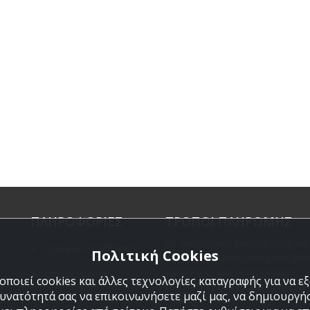
ΠΛΗΡΟΦΟΡΙΕΣ
ΤΡΟΠΟΙ ΠΛΗΡΩΜΗΣ
Οι διαθέσιμοι τρόποι πληρωμ
υ
Προφιλ ARMYland
Πολιτική Cookies
είναι η Αντικαταβολή, κατάθε
τραπεζικό μας λογαριασμό,
Επικοινωνια
ποιεί cookies και άλλες τεχνολογίες καταγραφής για να 
πιστωτική κάρτα και πληρωμή
δυνατότητά σας να επικοινωνήσετε μαζί μας, να δημιουργήσ
PayPal.