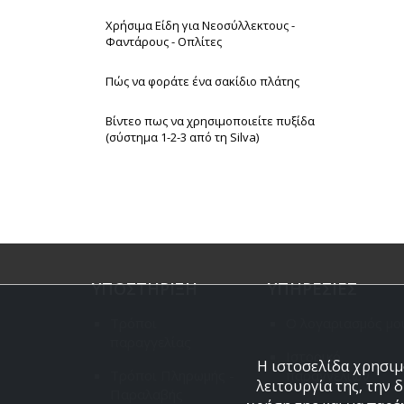
Χρήσιμα Είδη για Νεοσύλλεκτους -
Φαντάρους - Οπλίτες
Πώς να φοράτε ένα σακίδιο πλάτης
Βίντεο πως να χρησιμοποιείτε πυξίδα
(σύστημα 1-2-3 από τη Silva)
ΥΠΟΣΤΗΡΙΞΗ
ΥΠΗΡΕΣΙΕΣ
Τρόποι
Ο λογαριασμός μο
παραγγελίας
Ιστορικό
Η ιστοσελίδα χρησιμο
Τρόποι Πληρωμής -
παραγγελιών
λειτουργία της, την 
Παραλαβής