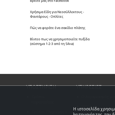
Βρείτε μας στο Facebook
Χρήσιμα Είδη για Νεοσύλλεκτους -
Φαντάρους - Οπλίτες
Πώς να φοράτε ένα σακίδιο πλάτης
Βίντεο πως να χρησιμοποιείτε πυξίδα
(σύστημα 1-2-3 από τη Silva)
ΥΠΟΣΤΗΡΙΞΗ
ΥΠΗΡΕΣΙΕΣ
Τρόποι
Ο λογαριασμός μο
παραγγελίας
Ιστορικό
Η ιστοσελίδα χρησιμο
Τρόποι Πληρωμής -
παραγγελιών
λειτουργία της, την 