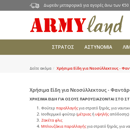
Δωρεάν μεταφορικά για αγορές άνω των €50
ΣΤΡΑΤΟΣ
ΑΣΤΥΝΟΜΙΑ
ΛΙ
Δείτε ακόμα
Χρήσιμα Είδη για Νεοσύλλεκτους - Φαν
Χρήσιμα Είδη για Νεοσύλλεκτους - Φαντάρ
ΧΡΗΣΙΜΑ ΕΙΔΗ ΓΙΑ ΟΣΟΥΣ ΠΑΡΟΥΣΙΑΖΟΝΤΑΙ ΣΤΟ ΣΤ
Φούτερ
παραλλαγής
για στρατό ξηράς
,
για ναυτι
Ισοθερμικό φούτερ (
μέτριας
ή
υψηλής
απόδοσης) κ
Ζακέτα φλις
Μπλουζάκια παραλλαγής
για στρατό ξηράς
, για 