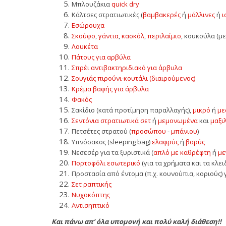
Μπλουζάκια
quick dry
Κάλτσες στρατιωτικές (
βαμβακερές
ή
μάλλινες
ή
ι
Εσώρουχα
Σκούφο
,
γάντια
,
κασκόλ
,
περιλαίμιο
, κουκούλα (μ
Λουκέτα
Πάτους για αρβύλα
Σπρέι αντιβακτηριδιακό για άρβυλα
Σουγιάς πιρούνι-κουτάλι (διαιρούμενος)
Κρέμα βαφής για άρβυλα
Φακός
Σακίδιο (κατά προτίμηση παραλλαγής),
μικρό
ή
με
Σεντόνια στρατιωτικά σετ
ή
μεμονωμένα
και
μαξι
Πετσέτες στρατού (
προσώπου
-
μπάνιου
)
Υπνόσακος (sleeping bag)
ελαφρύς
ή
βαρύς
Νεσεσέρ για τα ξυριστικά
(
απλό με καθρέφτη
ή
με
Πορτοφόλι εσωτερικό
(για τα χρήματα και τα κλε
Προστασία από έντομα (π.χ. κουνούπια, κοριούς) 
Σετ ραπτικής
Νυχοκόπτης
Αντισηπτικό
Και πάνω απ’ όλα υπομονή και πολύ καλή διάθεση!!