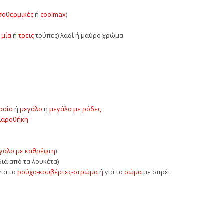
σοθερμικές
ή
coolmax
)
ε
μία
ή
τρεις
τρύπες) λαδί ή μαύρο χρώμα
σαίο
ή
μεγάλο
ή
μεγάλο με ρόδες
λαροθήκη
γάλο με καθρέφτη
)
ιδιά από τα λουκέτα)
για τα
ρούχα-κουβέρτες-στρώμα
ή για το
σώμα
με σπρέι