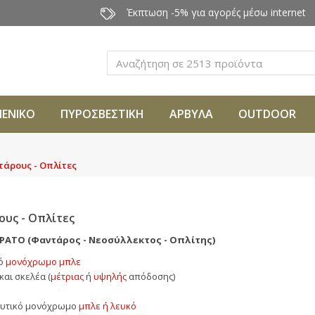
Έκπτωση -5% για αγορές μέσω internet
Αναζήτηση
ΜΕΝΙΚΟ
ΠΥΡΟΣΒΕΣΤΙΚΗ
ΑΡΒΥΛΑ
OUTDOOR
τάρους - Οπλίτες
ους - Οπλίτες
ΡΑΤΟ (Φαντάρος - Νεοσύλλεκτος - Οπλίτης)
κό
μονόχρωμο μπλε
αι σκελέα (
μέτριας
ή
υψηλής
απόδοσης)
ναυτικό μονόχρωμο
μπλε ή λευκό