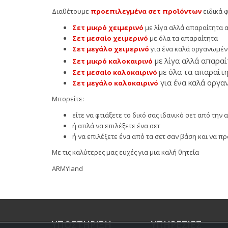
Διαθέτουμε
προεπιλεγμένα σετ προϊόντων
ειδικά 
Σετ μικρό
χειμερινό
με λίγα αλλά απαραίτητα α
Σετ μεσαίο
χειμερινό
με όλα τα απαραίτητα
Σετ μεγάλο
χειμερινό
για ένα καλά οργανωμέ
με λίγα αλλά απαραί
Σετ μικρό καλοκαιρινό
με όλα τα απαραίτ
Σετ μεσαίο καλοκαιρινό
για ένα καλά οργ
Σετ μεγάλο καλοκαιρινό
Μπορείτε:
είτε να φτιάξετε το δικό σας ιδανικό σετ από την
ή απλά να επιλέξετε ένα σετ
ή να επιλέξετε ένα από τα σετ σαν βάση και να 
Με τις καλύτερες μας ευχές για μια καλή θητεία
ARMYland
ΥΠΟΣΤΗΡΙΞΗ
ΥΠΗΡΕΣΙΕΣ