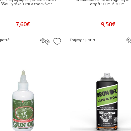
βδου, χαλκού και νιτροσκόνης.
σπρέι 100ml ή 300ml.
7,60€
9,50€
ματιά
Γρήγορη ματιά