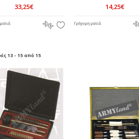
33,25€
14,25€
ματιά
Γρήγορη ματιά
ές 13 - 15 από 15