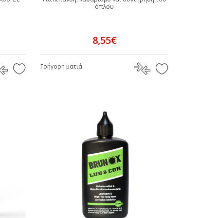
όπλου
8,55€
Γρήγορη ματιά