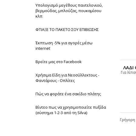
Υπολογισμό μεγέθους παντελονιού,
βερμούδας, μπλούζας, πουκαμίσου
κλπ
ΦΤΙΑΞΕ ΤΟ ΠΑΚΕΤΟ ΣΟΥ ΕΠΙΒΙΩΣΗΣ
Έκπτωση -5% για αγορές μέσω
internet
Βρείτε μας στο Facebook
ΛΑΔΙ 
Για λίπ
Χρήσιμα Είδη για Νεοσύλλεκτους -
Φαντάρους - Οπλίτες
Πώς να φοράτε ένα σακίδιο πλάτης
Βίντεο πως να χρησιμοποιείτε πυξίδα
(σύστημα 1-2-3 από τη Silva)
Γρήγορη 