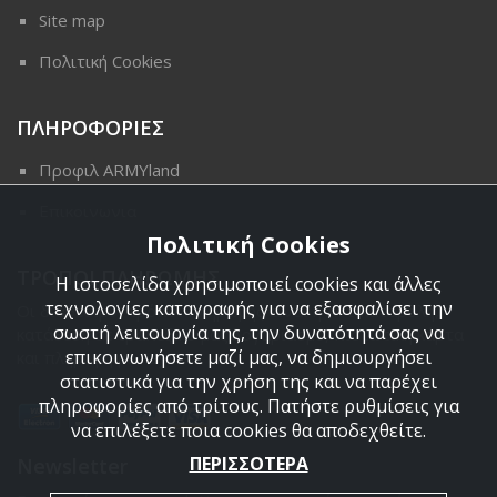
Site map
Πολιτική Cookies
ΠΛΗΡΟΦΟΡΙΕΣ
Προφιλ ARMYland
Επικοινωνια
Πολιτική Cookies
ΤΡΟΠΟΙ ΠΛΗΡΩΜΗΣ
Η ιστοσελίδα χρησιμοποιεί cookies και άλλες
τεχνολογίες καταγραφής για να εξασφαλίσει την
Οι διαθέσιμοι τρόποι πληρωμής είναι η Αντικαταβολή,
σωστή λειτουργία της, την δυνατότητά σας να
κατάθεση σε τραπεζικό μας λογαριασμό, πιστωτική κάρτα
επικοινωνήσετε μαζί μας, να δημιουργήσει
και πληρωμή με PayPal.
στατιστικά για την χρήση της και να παρέχει
πληροφορίες από τρίτους. Πατήστε ρυθμίσεις για
να επιλέξετε ποια cookies θα αποδεχθείτε.
ΠΕΡΙΣΣΟΤΕΡΑ
Newsletter