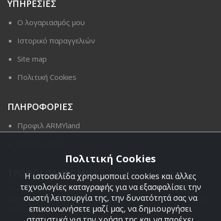
ΥΠΗΡΕΣΙΕΣ
Ο λογαριασμός μου
Ιστορικό παραγγελιών
Site map
Πολιτική Cookies
ΠΛΗΡΟΦΟΡΙΕΣ
Προφιλ ARMYland
Επικοινωνια
Πολιτική Cookies
ΤΡΟΠΟΙ ΠΛΗΡΩΜΗΣ
Η ιστοσελίδα χρησιμοποιεί cookies και άλλες
τεχνολογίες καταγραφής για να εξασφαλίσει την
Οι διαθέσιμοι τρόποι πληρωμής είναι η Αντικαταβολή,
σωστή λειτουργία της, την δυνατότητά σας να
κατάθεση σε τραπεζικό μας λογαριασμό, πιστωτική κάρτα
επικοινωνήσετε μαζί μας, να δημιουργήσει
και πληρωμή με PayPal.
στατιστικά για την χρήση της και να παρέχει