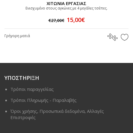
ΧΙΤΩΝΙΑ ΕΡΓΑΣΙΑΣ
Eνισχυμένο στους αγκώνες με 4 μεγάλες τσέπες.
15,00€
€27,00€
Γρήγορη ματιά
ΥΠΟΣΤΗΡΙΞΗ
Τρόποι παραγγελίας
Τρόποι Πληρωμής - Παραλαβής
Όροι χρήσης, Προσωπικά δεδομένα, Αλλαγές
Επιστροφές