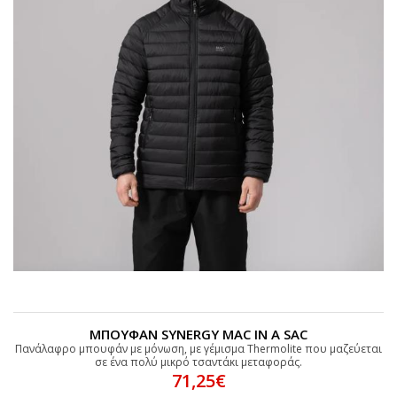
ΜΠΟΥΦΑΝ SYNERGY MAC IN A SAC
Πανάλαφρο μπουφάν με μόνωση, με γέμισμα Thermolite που μαζεύεται
σε ένα πολύ μικρό τσαντάκι μεταφοράς.
71,25€