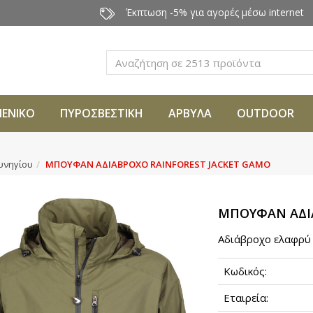
Έκπτωση -5% για αγορές μέσω internet
Αναζήτηση
ΜΕΝΙΚΟ
ΠΥΡΟΣΒΕΣΤΙΚΗ
ΑΡΒΥΛΑ
OUTDOOR
κυνηγίου
ΜΠΟΥΦΑΝ ΑΔΙΑΒΡΟΧΟ RAINFOREST JACKET GAMO
ΜΠΟΥΦΑΝ ΑΔΙ
Aδιάβροχο ελαφρύ 
Κωδικός:
Εταιρεία: