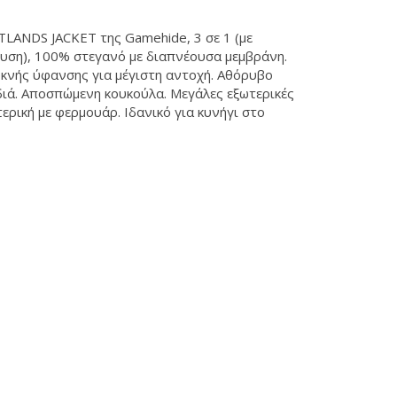
ANDS JACKET της Gamehide, 3 σε 1 (με
ση), 100% στεγανό με διαπνέουσα μεμβράνη.
υκνής ύφανσης για μέγιστη αντοχή. Αθόρυβο
διά. Αποσπώμενη κουκούλα. Μεγάλες εξωτερικές
τερική με φερμουάρ. Ιδανικό για κυνήγι στο