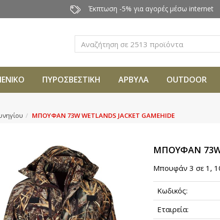
Έκπτωση -5% για αγορές μέσω internet
Αναζήτηση
ΜΕΝΙΚΟ
ΠΥΡΟΣΒΕΣΤΙΚΗ
ΑΡΒΥΛΑ
OUTDOOR
κυνηγίου
ΜΠΟΥΦΑΝ 73W WETLANDS JACKET GAMEHIDE
ΜΠΟΥΦΑΝ 73W
Μπουφάν 3 σε 1, 1
Κωδικός:
Εταιρεία: