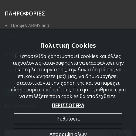
ΠΛΗΡΟΦΟΡΙΕΣ
Προφιλ ARMYland
Επικοινωνια
Πολιτική Cookies
ΤΡΟΠΟΙ ΠΛΗΡΩΜΗΣ
Η ιστοσελίδα χρησιμοποιεί cookies και άλλες
τεχνολογίες καταγραφής για να εξασφαλίσει την
Οι διαθέσιμοι τρόποι πληρωμής είναι η Αντικαταβολή,
σωστή λειτουργία της, την δυνατότητά σας να
κατάθεση σε τραπεζικό μας λογαριασμό, πιστωτική κάρτα
επικοινωνήσετε μαζί μας, να δημιουργήσει
και πληρωμή με PayPal.
στατιστικά για την χρήση της και να παρέχει
πληροφορίες από τρίτους. Πατήστε ρυθμίσεις για
να επιλέξετε ποια cookies θα αποδεχθείτε.
ΠΕΡΙΣΣΟΤΕΡΑ
Newsletter
Εγγραφείτε στο newsletter μας για να είσαστε πάντα
Ρυθμίσεις
ενημερωμένοι για τα προϊόντα μας.
Απόρριψη όλων
ΕΓΓΡΑΦΗ