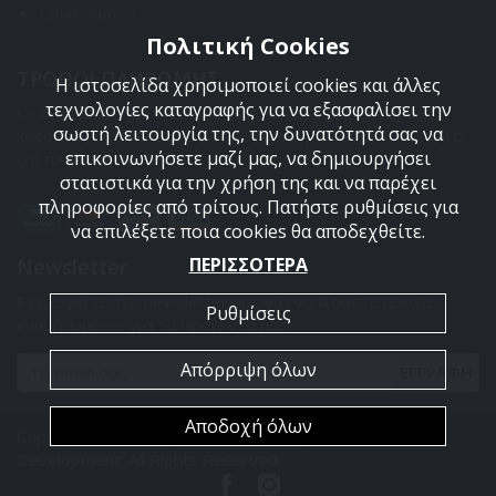
Επικοινωνια
Πολιτική Cookies
ΤΡΟΠΟΙ ΠΛΗΡΩΜΗΣ
Η ιστοσελίδα χρησιμοποιεί cookies και άλλες
τεχνολογίες καταγραφής για να εξασφαλίσει την
Οι διαθέσιμοι τρόποι πληρωμής είναι η Αντικαταβολή,
σωστή λειτουργία της, την δυνατότητά σας να
κατάθεση σε τραπεζικό μας λογαριασμό, πιστωτική κάρτα
επικοινωνήσετε μαζί μας, να δημιουργήσει
και πληρωμή με PayPal.
στατιστικά για την χρήση της και να παρέχει
πληροφορίες από τρίτους. Πατήστε ρυθμίσεις για
να επιλέξετε ποια cookies θα αποδεχθείτε.
ΠΕΡΙΣΣΟΤΕΡΑ
Newsletter
Εγγραφείτε στο newsletter μας για να είσαστε πάντα
Ρυθμίσεις
ενημερωμένοι για τα προϊόντα μας.
Απόρριψη όλων
ΕΓΓΡΑΦΗ
Αποδοχή όλων
Copyright 2026 Armyland. Powered by
PowerSite Web
Development
. All Rights Reserved.