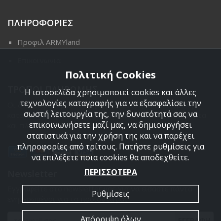
ΠΛΗΡΟΦΟΡΙΕΣ
Προφιλ ARMYland
Επικοινωνια
Πολιτική Cookies
ΤΡΟΠΟΙ ΠΛΗΡΩΜΗΣ
Η ιστοσελίδα χρησιμοποιεί cookies και άλλες
τεχνολογίες καταγραφής για να εξασφαλίσει την
Οι διαθέσιμοι τρόποι πληρωμής είναι η Αντικαταβολή,
σωστή λειτουργία της, την δυνατότητά σας να
κατάθεση σε τραπεζικό μας λογαριασμό, πιστωτική κάρτα
επικοινωνήσετε μαζί μας, να δημιουργήσει
και πληρωμή με PayPal.
στατιστικά για την χρήση της και να παρέχει
πληροφορίες από τρίτους. Πατήστε ρυθμίσεις για
να επιλέξετε ποια cookies θα αποδεχθείτε.
ΠΕΡΙΣΣΟΤΕΡΑ
Newsletter
Εγγραφείτε στο newsletter μας για να είσαστε πάντα
Ρυθμίσεις
ενημερωμένοι για τα προϊόντα μας.
Απόρριψη όλων
ΕΓΓΡΑΦΗ