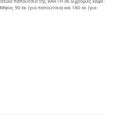
βατικά παπούτσια της BARTH σε διχρομίες καφέ-
 Μήκος 90 εκ. (για παπούτσια) και 180 εκ. (για