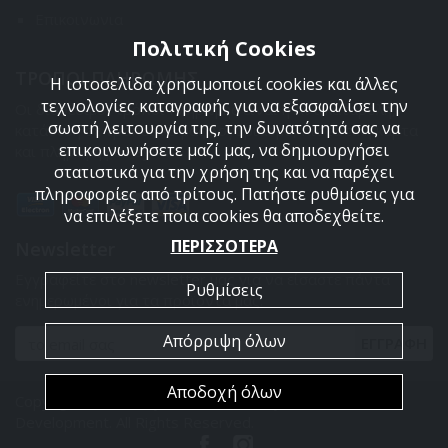
Επικοινωνια
Πολιτική Cookies
ΤΡΟΠΟΙ ΠΛΗΡΩΜΗΣ
Η ιστοσελίδα χρησιμοποιεί cookies και άλλες
τεχνολογίες καταγραφής για να εξασφαλίσει την
Οι διαθέσιμοι τρόποι πληρωμής είναι η Αντικαταβολή,
σωστή λειτουργία της, την δυνατότητά σας να
κατάθεση σε τραπεζικό μας λογαριασμό, πιστωτική κάρτα
επικοινωνήσετε μαζί μας, να δημιουργήσει
και πληρωμή με PayPal.
στατιστικά για την χρήση της και να παρέχει
πληροφορίες από τρίτους. Πατήστε ρυθμίσεις για
να επιλέξετε ποια cookies θα αποδεχθείτε.
ΠΕΡΙΣΣΟΤΕΡΑ
Newsletter
Εγγραφείτε στο newsletter μας για να είσαστε πάντα
Ρυθμίσεις
ενημερωμένοι για τα προϊόντα μας.
Απόρριψη όλων
ΕΓΓΡΑΦΗ
Αποδοχή όλων
Copyright 2026 Armyland. Powered by
PowerSite Web
Development
. All Rights Reserved.