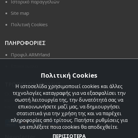
Ιστορικό παραγγελιών
Site map
Πολιτική Cookies
ΠΛΗΡΟΦΟΡΙΕΣ
Προφιλ ARMYland
Επικοινωνια
Πολιτική Cookies
ΤΡΟΠΟΙ ΠΛΗΡΩΜΗΣ
Η ιστοσελίδα χρησιμοποιεί cookies και άλλες
τεχνολογίες καταγραφής για να εξασφαλίσει την
Οι διαθέσιμοι τρόποι πληρωμής είναι η Αντικαταβολή,
σωστή λειτουργία της, την δυνατότητά σας να
κατάθεση σε τραπεζικό μας λογαριασμό, πιστωτική κάρτα
επικοινωνήσετε μαζί μας, να δημιουργήσει
και πληρωμή με PayPal.
στατιστικά για την χρήση της και να παρέχει
πληροφορίες από τρίτους. Πατήστε ρυθμίσεις για
να επιλέξετε ποια cookies θα αποδεχθείτε.
ΠΕΡΙΣΣΟΤΕΡΑ
Newsletter