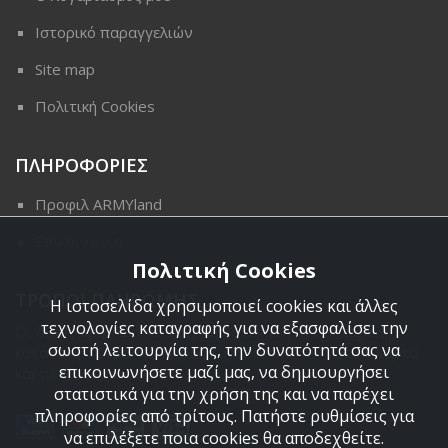
Ιστορικό παραγγελιών
Site map
Πολιτική Cookies
ΠΛΗΡΟΦΟΡΙΕΣ
Προφιλ ARMYland
Επικοινωνια
Πολιτική Cookies
ΤΡΟΠΟΙ ΠΛΗΡΩΜΗΣ
Η ιστοσελίδα χρησιμοποιεί cookies και άλλες
τεχνολογίες καταγραφής για να εξασφαλίσει την
Οι διαθέσιμοι τρόποι πληρωμής είναι η Αντικαταβολή,
σωστή λειτουργία της, την δυνατότητά σας να
κατάθεση σε τραπεζικό μας λογαριασμό, πιστωτική κάρτα
επικοινωνήσετε μαζί μας, να δημιουργήσει
και πληρωμή με PayPal.
στατιστικά για την χρήση της και να παρέχει
πληροφορίες από τρίτους. Πατήστε ρυθμίσεις για
να επιλέξετε ποια cookies θα αποδεχθείτε.