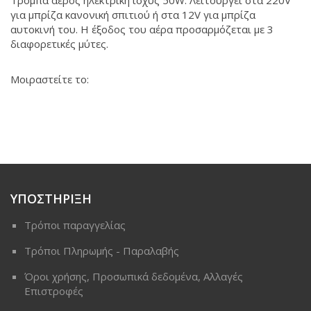
Τρόμπα αέρος ηλεκτρική ισχύς 50W. Λειτουργεί στα 220V
για μπρίζα κανονική σπιτιού ή στα 12V για μπρίζα
αυτοκινή του. Η έξοδος του αέρα προσαρμόζεται με 3
διαφορετικές μύτες.
Μοιραστείτε το:
ΥΠΟΣΤΗΡΙΞΗ
Τρόποι παραγγελίας
Τρόποι Πληρωμής - Παραλαβής
Όροι χρήσης, Προσωπικά δεδομένα, Αλλαγές
Επιστροφές