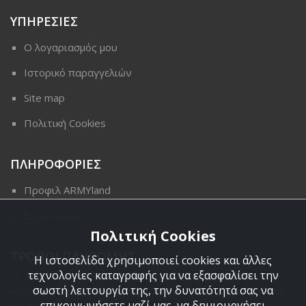
ΥΠΗΡΕΣΙΕΣ
Ο λογαριασμός μου
Ιστορικό παραγγελιών
Site map
Πολιτική Cookies
ΠΛΗΡΟΦΟΡΙΕΣ
Προφιλ ARMYland
Επικοινωνια
Πολιτική Cookies
ΤΡΟΠΟΙ ΠΛΗΡΩΜΗΣ
Η ιστοσελίδα χρησιμοποιεί cookies και άλλες
τεχνολογίες καταγραφής για να εξασφαλίσει την
Οι διαθέσιμοι τρόποι πληρωμής είναι η Αντικαταβολή,
σωστή λειτουργία της, την δυνατότητά σας να
κατάθεση σε τραπεζικό μας λογαριασμό, πιστωτική κάρτα
επικοινωνήσετε μαζί μας, να δημιουργήσει
και πληρωμή με PayPal.