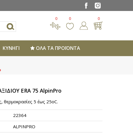
0
0
0
ΚΥΝΗΓΙ
ΟΛΑ ΤΑ ΠΡΟΪΟΝΤΑ
o
ΙΔΙΟΥ ERA 75 AlpinPro
, θερμοκρασίες 5 έως 25οC.
22364
ALPINPRO