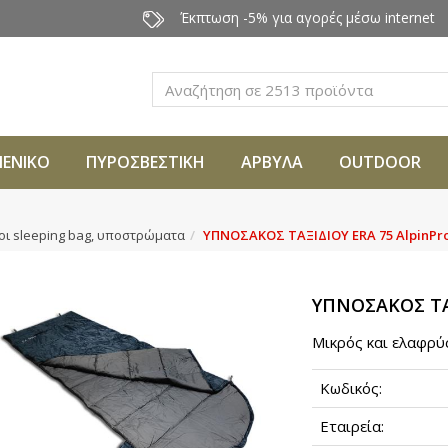
Έκπτωση -5% για αγορές μέσω internet
Αναζήτηση
ΜΕΝΙΚΟ
ΠΥΡΟΣΒΕΣΤΙΚΗ
ΑΡΒΥΛΑ
OUTDOOR
ι sleeping bag, υποστρώματα
ΥΠΝΟΣΑΚΟΣ ΤΑΞΙΔΙΟΥ ERA 75 AlpinPr
ΥΠΝΟΣΑΚΟΣ ΤΑΞ
Μικρός και ελαφρύς
Κωδικός:
Εταιρεία: