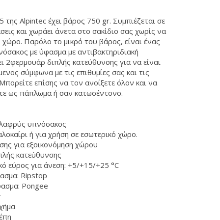
 της Alpintec έχει βάρος 750 gr. Συμπιέζεται σε
σεις και χωράει άνετα στο σακίδιο σας χωρίς να
 χώρο. Παρόλο το μικρό του βάρος, είναι ένας
όσακος με ύφασμα με αντιβακτηριδιακή
ει 2φερμουάρ διπλής κατεύθυνσης για να είναι
ενος σύμφωνα με τις επιθυμίες σας και τις
 Μπορείτε επίσης να τον ανοίξετε όλον και να
τε ως πάπλωμα ή σαν κατωσέντονο.
ελαφρύς υπνόσακος
αλοκαίρι ή για χρήση σε εσωτερικό χώρο.
σης για εξοικονόμηση χώρου
πλής κατεύθυνσης
ό εύρος για άνεση: +5/+15/+25 °C
ασμα: Ripstop
φασμα: Pongee
r
χήμα
έπη