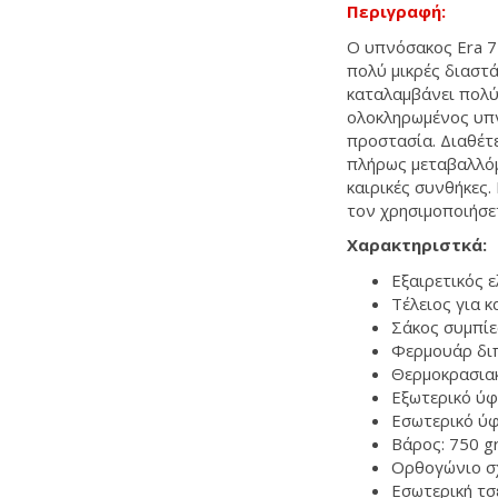
Περιγραφή:
Ο υπνόσακος Era 75
πολύ μικρές διαστά
καταλαμβάνει πολύ
ολοκληρωμένος υπν
προστασία. Διαθέτ
πλήρως μεταβαλλόμ
καιρικές συνθήκες.
τον χρησιμοποιήσε
Χαρακτηριστκά:
Εξαιρετικός 
Τέλειος για κ
Σάκος συμπίε
Φερμουάρ δι
Θερμοκρασιακ
Εξωτερικό ύφ
Εσωτερικό ύ
Βάρος: 750 g
Ορθογώνιο σ
Εσωτερική τσ