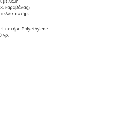
ι με λαβή
άκι καραβάνας)
ύπελλο-ποτήρι
eel, ποτήρι: Polyethylene
 γρ.