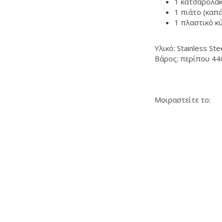
1 κατσαρολάκ
1 πιάτο (καπ
1 πλαστικό κ
Υλικό: Stainless St
Βάρος: περίπου 440
Μοιραστείτε το: