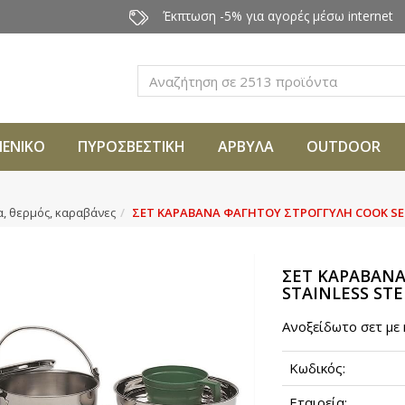
Έκπτωση -5% για αγορές μέσω internet
Αναζήτηση
ΜΕΝΙΚΟ
ΠΥΡΟΣΒΕΣΤΙΚΗ
ΑΡΒΥΛΑ
OUTDOOR
, θερμός, καραβάνες
ΣΕΤ ΚΑΡΑΒΑΝΑ ΦΑΓΗΤΟΥ ΣΤΡΟΓΓΥΛΗ COOK SET
ΣΕΤ ΚΑΡΑΒΑΝΑ
STAINLESS STE
Aνοξείδωτο σετ με 
Κωδικός:
Εταιρεία: