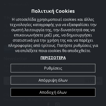
Επικοινωνια
Πολιτική Cookies
ΤΡΟΠΟΙ ΠΛΗΡΩΜΗΣ
Η ιστοσελίδα χρησιμοποιεί cookies και άλλες
τεχνολογίες καταγραφής για να εξασφαλίσει την
Οι διαθέσιμοι τρόποι πληρωμής είναι η Αντικαταβολή,
σωστή λειτουργία της, την δυνατότητά σας να
κατάθεση σε τραπεζικό μας λογαριασμό, πιστωτική κάρτα
επικοινωνήσετε μαζί μας, να δημιουργήσει
και πληρωμή με PayPal.
στατιστικά για την χρήση της και να παρέχει
πληροφορίες από τρίτους. Πατήστε ρυθμίσεις για
να επιλέξετε ποια cookies θα αποδεχθείτε.
ΠΕΡΙΣΣΟΤΕΡΑ
Newsletter
Εγγραφείτε στο newsletter μας για να είσαστε πάντα
Ρυθμίσεις
ενημερωμένοι για τα προϊόντα μας.
Απόρριψη όλων
ΕΓΓΡΑΦΗ
Αποδοχή όλων
Copyright 2026 Armyland. Powered by
PowerSite Web
Development
. All Rights Reserved.