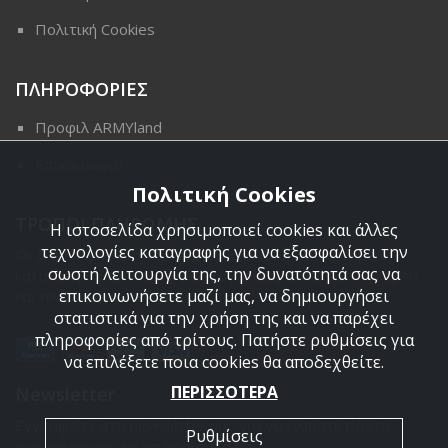
Πολιτική Cookies
ΠΛΗΡΟΦΟΡΙΕΣ
Προφιλ ARMYland
Επικοινωνια
Πολιτική Cookies
ΤΡΟΠΟΙ ΠΛΗΡΩΜΗΣ
Η ιστοσελίδα χρησιμοποιεί cookies και άλλες
τεχνολογίες καταγραφής για να εξασφαλίσει την
Οι διαθέσιμοι τρόποι πληρωμής είναι η Αντικαταβολή,
σωστή λειτουργία της, την δυνατότητά σας να
κατάθεση σε τραπεζικό μας λογαριασμό, πιστωτική κάρτα
επικοινωνήσετε μαζί μας, να δημιουργήσει
και πληρωμή με PayPal.
στατιστικά για την χρήση της και να παρέχει
πληροφορίες από τρίτους. Πατήστε ρυθμίσεις για
να επιλέξετε ποια cookies θα αποδεχθείτε.
ΠΕΡΙΣΣΟΤΕΡΑ
Newsletter
Εγγραφείτε στο newsletter μας για να είσαστε πάντα
Ρυθμίσεις
ενημερωμένοι για τα προϊόντα μας.