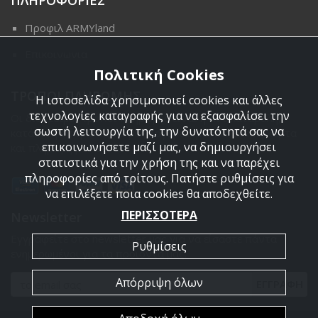
ΠΛΗΡΟΦΟΡΙΕΣ
Προφιλ ARMYland
Επικοινωνια
Πολιτική Cookies
ΤΡΟΠΟΙ ΠΛΗΡΩΜΗΣ
Η ιστοσελίδα χρησιμοποιεί cookies και άλλες
τεχνολογίες καταγραφής για να εξασφαλίσει την
Οι διαθέσιμοι τρόποι πληρωμής είναι η Αντικαταβολή,
σωστή λειτουργία της, την δυνατότητά σας να
κατάθεση σε τραπεζικό μας λογαριασμό, πιστωτική κάρτα
επικοινωνήσετε μαζί μας, να δημιουργήσει
και πληρωμή με PayPal.
στατιστικά για την χρήση της και να παρέχει
πληροφορίες από τρίτους. Πατήστε ρυθμίσεις για
να επιλέξετε ποια cookies θα αποδεχθείτε.
ΠΕΡΙΣΣΟΤΕΡΑ
Newsletter
Εγγραφείτε στο newsletter μας για να είσαστε πάντα
Ρυθμίσεις
ενημερωμένοι για τα προϊόντα μας.
Απόρριψη όλων
ΕΓΓΡΑΦΗ