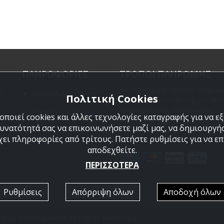
ΠΛΗΡΟΦΟΡΙΕΣ
ΤΡΟΠΟΙ ΠΛΗΡΩΜΗΣ
Οι διαθέσιμοι τρόποι πληρωμ
υ
Προφιλ ARMYland
Πολιτική Cookies
είναι η Αντικαταβολή, κατάθε
τραπεζικό μας λογαριασμό,
Επικοινωνια
ποιεί cookies και άλλες τεχνολογίες καταγραφής για να 
πιστωτική κάρτα και πληρωμή
δυνατότητά σας να επικοινωνήσετε μαζί μας, να δημιουργήσ
PayPal.
χει πληροφορίες από τρίτους. Πατήστε ρυθμίσεις για να επι
αποδεχθείτε.
ΠΕΡΙΣΣΟΤΕΡΑ
Ρυθμίσεις
Απόρριψη όλων
Αποδοχή όλων
 Web Development
. All Rights Reserved.