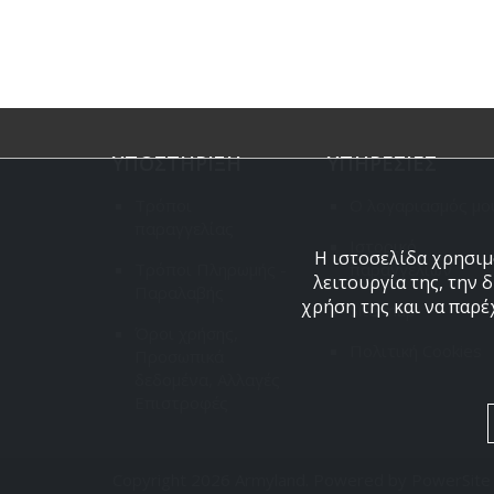
ΥΠΟΣΤΗΡΙΞΗ
ΥΠΗΡΕΣΙΕΣ
Τρόποι
Ο λογαριασμός μο
παραγγελίας
Ιστορικό
Η ιστοσελίδα χρησιμο
Τρόποι Πληρωμής -
παραγγελιών
λειτουργία της, την 
Παραλαβής
χρήση της και να παρέ
Site map
Όροι χρήσης,
Πολιτική Cookies
Προσωπικά
δεδομένα, Αλλαγές
Επιστροφές
Copyright 2026 Armyland. Powered by
PowerSite