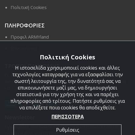
Πολιτική Cookies
ΠΛΗΡΟΦΟΡΙΕΣ
Προφιλ ARMYland
Επικοινωνια
Πολιτική Cookies
ΤΡΟΠΟΙ ΠΛΗΡΩΜΗΣ
Η ιστοσελίδα χρησιμοποιεί cookies και άλλες
τεχνολογίες καταγραφής για να εξασφαλίσει την
Οι διαθέσιμοι τρόποι πληρωμής είναι η Αντικαταβολή,
σωστή λειτουργία της, την δυνατότητά σας να
κατάθεση σε τραπεζικό μας λογαριασμό, πιστωτική κάρτα
επικοινωνήσετε μαζί μας, να δημιουργήσει
και πληρωμή με PayPal.
στατιστικά για την χρήση της και να παρέχει
πληροφορίες από τρίτους. Πατήστε ρυθμίσεις για
να επιλέξετε ποια cookies θα αποδεχθείτε.
ΠΕΡΙΣΣΟΤΕΡΑ
Newsletter
Εγγραφείτε στο newsletter μας για να είσαστε πάντα
Ρυθμίσεις
ενημερωμένοι για τα προϊόντα μας.