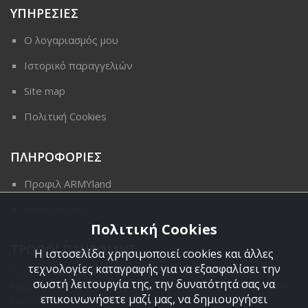
ΥΠΗΡΕΣΙΕΣ
Ο λογαριασμός μου
Ιστορικό παραγγελιών
Site map
Πολιτική Cookies
ΠΛΗΡΟΦΟΡΙΕΣ
Προφιλ ARMYland
Επικοινωνια
Πολιτική Cookies
ΤΡΟΠΟΙ ΠΛΗΡΩΜΗΣ
Η ιστοσελίδα χρησιμοποιεί cookies και άλλες
τεχνολογίες καταγραφής για να εξασφαλίσει την
Οι διαθέσιμοι τρόποι πληρωμής είναι η Αντικαταβολή,
σωστή λειτουργία της, την δυνατότητά σας να
κατάθεση σε τραπεζικό μας λογαριασμό, πιστωτική κάρτα
επικοινωνήσετε μαζί μας, να δημιουργήσει
και πληρωμή με PayPal.