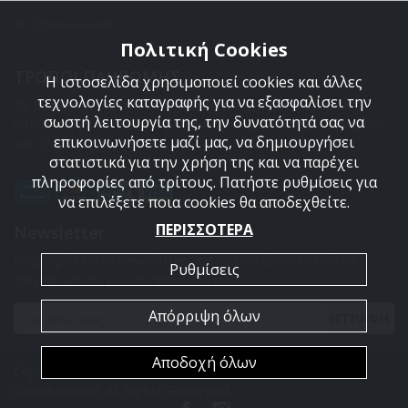
Επικοινωνια
Πολιτική Cookies
ΤΡΟΠΟΙ ΠΛΗΡΩΜΗΣ
Η ιστοσελίδα χρησιμοποιεί cookies και άλλες
τεχνολογίες καταγραφής για να εξασφαλίσει την
Οι διαθέσιμοι τρόποι πληρωμής είναι η Αντικαταβολή,
σωστή λειτουργία της, την δυνατότητά σας να
κατάθεση σε τραπεζικό μας λογαριασμό, πιστωτική κάρτα
επικοινωνήσετε μαζί μας, να δημιουργήσει
και πληρωμή με PayPal.
στατιστικά για την χρήση της και να παρέχει
πληροφορίες από τρίτους. Πατήστε ρυθμίσεις για
να επιλέξετε ποια cookies θα αποδεχθείτε.
ΠΕΡΙΣΣΟΤΕΡΑ
Newsletter
Εγγραφείτε στο newsletter μας για να είσαστε πάντα
Ρυθμίσεις
ενημερωμένοι για τα προϊόντα μας.
Απόρριψη όλων
ΕΓΓΡΑΦΗ
Αποδοχή όλων
Copyright 2026 Armyland. Powered by
PowerSite Web
Development
. All Rights Reserved.