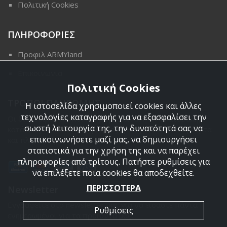
Πολιτική Cookies
ΠΛΗΡΟΦΟΡΙΕΣ
Προφιλ ARMYland
Επικοινωνια
Πολιτική Cookies
ΤΡΟΠΟΙ ΠΛΗΡΩΜΗΣ
Η ιστοσελίδα χρησιμοποιεί cookies και άλλες
τεχνολογίες καταγραφής για να εξασφαλίσει την
Οι διαθέσιμοι τρόποι πληρωμής είναι η Αντικαταβολή,
σωστή λειτουργία της, την δυνατότητά σας να
κατάθεση σε τραπεζικό μας λογαριασμό, πιστωτική κάρτα
επικοινωνήσετε μαζί μας, να δημιουργήσει
και πληρωμή με PayPal.
στατιστικά για την χρήση της και να παρέχει
πληροφορίες από τρίτους. Πατήστε ρυθμίσεις για
να επιλέξετε ποια cookies θα αποδεχθείτε.
ΠΕΡΙΣΣΟΤΕΡΑ
Newsletter
Εγγραφείτε στο newsletter μας για να είσαστε πάντα
Ρυθμίσεις
ενημερωμένοι για τα προϊόντα μας.