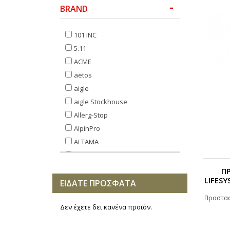
BRAND
101 INC
5.11
ACME
aetos
aigle
aigle Stockhouse
Allerg-Stop
AlpinPro
ALTAMA
Anorak
Aqua Marina
Π
LIFESY
armymania
ΕΙΔΑΤΕ ΠΡΟΣΦΑΤΑ
armyrace
Προστασ
Δεν έχετε δει κανένα προϊόν.
ASG
BCB