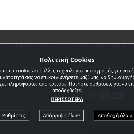
ΠΛΗΡΟΦΟΡΙΕΣ
ΤΡΟΠΟΙ ΠΛΗΡΩΜΗΣ
Οι διαθέσιμοι τρόποι πληρωμ
υ
Προφιλ ARMYland
Πολιτική Cookies
είναι η Αντικαταβολή, κατάθε
τραπεζικό μας λογαριασμό,
Επικοινωνια
ποιεί cookies και άλλες τεχνολογίες καταγραφής για να 
πιστωτική κάρτα και πληρωμή
δυνατότητά σας να επικοινωνήσετε μαζί μας, να δημιουργήσ
PayPal.
χει πληροφορίες από τρίτους. Πατήστε ρυθμίσεις για να επι
αποδεχθείτε.
ΠΕΡΙΣΣΟΤΕΡΑ
Ρυθμίσεις
Απόρριψη όλων
Αποδοχή όλων
 Web Development
. All Rights Reserved.