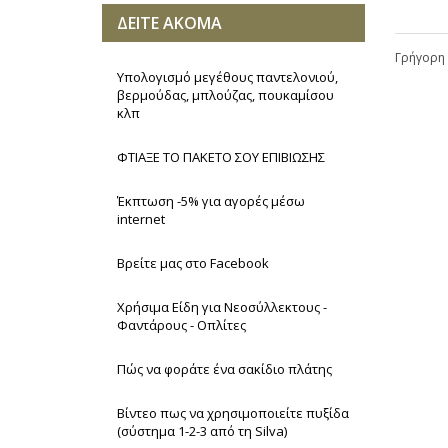
beretta
ΔΕΙΤΕ ΑΚΟΜΑ
blackhawk
Γρήγορη 
BlueWave
Υπολογισμό μεγέθους παντελονιού,
BRUNOX
βερμούδας, μπλούζας, πουκαμίσου
κλπ
buck
caldwell
ΦΤΙΑΞΕ ΤΟ ΠΑΚΕΤΟ ΣΟΥ ΕΠΙΒΙΩΣΗΣ
camelbak
camelion
Έκπτωση -5% για αγορές μέσω
CamoSystems
internet
care plus
Βρείτε μας στο Facebook
columbia
columbia Stockhouse
Χρήσιμα Είδη για Νεοσύλλεκτους -
condor
Φαντάρους - Οπλίτες
CRAGHOPPERS
Πώς να φοράτε ένα σακίδιο πλάτης
CYTAC
danner
Βίντεο πως να χρησιμοποιείτε πυξίδα
deltaplus
(σύστημα 1-2-3 από τη Silva)