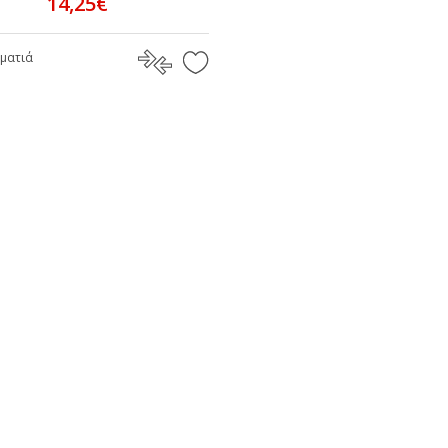
14,25€
ματιά