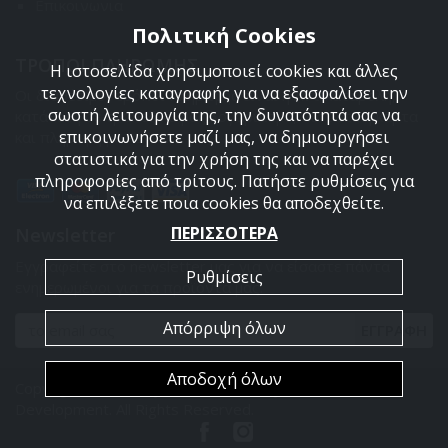
Επικοινωνια
Πολιτική Cookies
ΤΡΟΠΟΙ ΠΛΗΡΩΜΗΣ
Η ιστοσελίδα χρησιμοποιεί cookies και άλλες
τεχνολογίες καταγραφής για να εξασφαλίσει την
Οι διαθέσιμοι τρόποι πληρωμής είναι η Αντικαταβολή,
σωστή λειτουργία της, την δυνατότητά σας να
κατάθεση σε τραπεζικό μας λογαριασμό, πιστωτική κάρτα
επικοινωνήσετε μαζί μας, να δημιουργήσει
και πληρωμή με PayPal.
στατιστικά για την χρήση της και να παρέχει
πληροφορίες από τρίτους. Πατήστε ρυθμίσεις για
να επιλέξετε ποια cookies θα αποδεχθείτε.
ΠΕΡΙΣΣΟΤΕΡΑ
Newsletter
Εγγραφείτε στο newsletter μας για να είσαστε πάντα
Ρυθμίσεις
ενημερωμένοι για τα προϊόντα μας.
Απόρριψη όλων
ΕΓΓΡΑΦΗ
Αποδοχή όλων
Copyright 2026 Armyland. Powered by
PowerSite Web
Development
. All Rights Reserved.