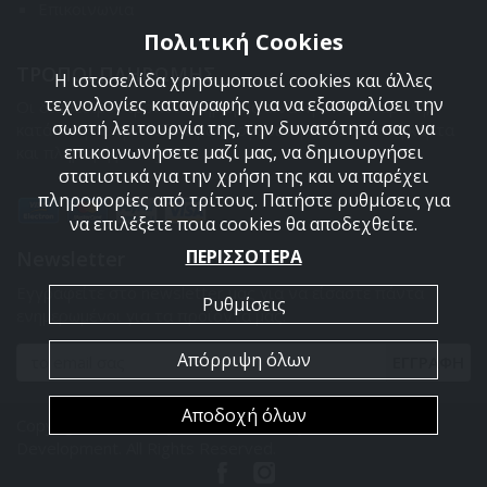
Επικοινωνια
Πολιτική Cookies
ΤΡΟΠΟΙ ΠΛΗΡΩΜΗΣ
Η ιστοσελίδα χρησιμοποιεί cookies και άλλες
τεχνολογίες καταγραφής για να εξασφαλίσει την
Οι διαθέσιμοι τρόποι πληρωμής είναι η Αντικαταβολή,
σωστή λειτουργία της, την δυνατότητά σας να
κατάθεση σε τραπεζικό μας λογαριασμό, πιστωτική κάρτα
επικοινωνήσετε μαζί μας, να δημιουργήσει
και πληρωμή με PayPal.
στατιστικά για την χρήση της και να παρέχει
πληροφορίες από τρίτους. Πατήστε ρυθμίσεις για
να επιλέξετε ποια cookies θα αποδεχθείτε.
ΠΕΡΙΣΣΟΤΕΡΑ
Newsletter
Εγγραφείτε στο newsletter μας για να είσαστε πάντα
Ρυθμίσεις
ενημερωμένοι για τα προϊόντα μας.
Απόρριψη όλων
ΕΓΓΡΑΦΗ
Αποδοχή όλων
Copyright 2026 Armyland. Powered by
PowerSite Web
Development
. All Rights Reserved.