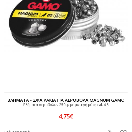
ΒΛΗΜΑΤΑ - ΣΦΑΙΡΑΚΙΑ ΓΙΑ ΑΕΡΟΒΟΛΑ MAGNUM GAMO
Bλήματα αεροβόλων 250τμ με μυτερή μύτη cal. 4,5
4,75€