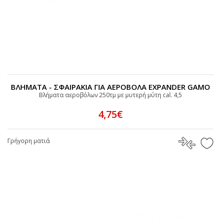
ΒΛΗΜΑΤΑ - ΣΦΑΙΡΑΚΙΑ ΓΙΑ ΑΕΡΟΒΟΛΑ EXPANDER GAMO
Bλήματα αεροβόλων 250τμ με μυτερή μύτη cal. 4,5
4,75€
Γρήγορη ματιά