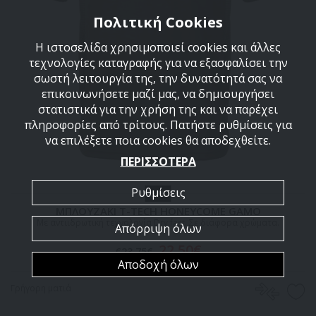
Πολιτική Cookies
Η ιστοσελίδα χρησιμοποιεί cookies και άλλες
τεχνολογίες καταγραφής για να εξασφαλίσει την
σωστή λειτουργία της, την δυνατότητά σας να
επικοινωνήσετε μαζί μας, να δημιουργήσει
στατιστικά για την χρήση της και να παρέχει
πληροφορίες από τρίτους. Πατήστε ρυθμίσεις για
να επιλέξετε ποια cookies θα αποδεχθείτε.
ΠΕΡΙΣΣΟΤΕΡΑ
Ρυθμίσεις
5 %
ΜΠΛΟΥΖΑΚΙ T-TECH HONEYCOME GAMO
Με αντιιδρωτική τεχνολογία Dry fast. Σε διάφορα χρώματα.
Απόρριψη όλων
22,50€
€23,75€
Αποδοχή όλων
Γρήγορη ματιά