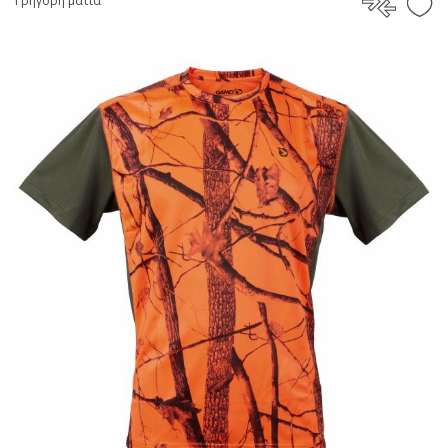
Γρήγορη ματιά