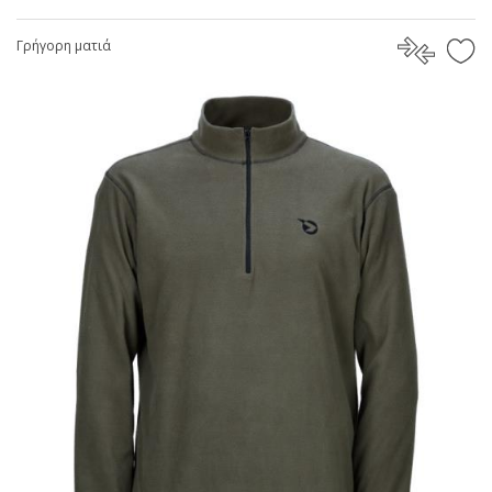
Γρήγορη ματιά