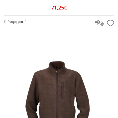
71,25€
Γρήγορη ματιά