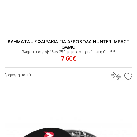
ΒΛΗΜΑΤΑ - ΣΦΑΙΡΑΚΙΑ ΓΙΑ ΑΕΡΟΒΟΛΑ HUNTER IMPACT
GAMO
Bλήματα αεροβόλων 250τμ. με σφαιρική μύτη Cal. 5,5
7,60€
Γρήγορη ματιά