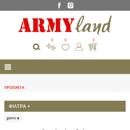
0
0
0
ΠΡΟΙΟΝΤΑ
ΦΙΛΤΡΑ +
gamo
x