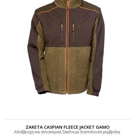
ΖΑΚΕΤΑ CASPIAN FLEECE JACKET GAMO
Αδιάβροχη και αντιανεμική ζακέτα με διαπνέουσα μεμβράνη.