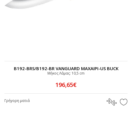
B192-BRS/B192-BR VANGUARD MAXAIΡI-US BUCK
Μήκος Λάμας: 10,5 cm
196,65€
Γρήγορη ματιά