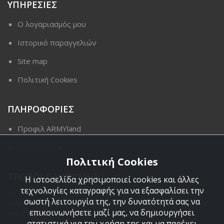
ΥΠΗΡΕΣΙΕΣ
Ο λογαριασμός μου
Ιστορικό παραγγελιών
Site map
Πολιτική Cookies
ΠΛΗΡΟΦΟΡΙΕΣ
Προφιλ ARMYland
Επικοινωνια
Πολιτική Cookies
ΤΡΟΠΟΙ ΠΛΗΡΩΜΗΣ
Η ιστοσελίδα χρησιμοποιεί cookies και άλλες
τεχνολογίες καταγραφής για να εξασφαλίσει την
Οι διαθέσιμοι τρόποι πληρωμής είναι η Αντικαταβολή,
σωστή λειτουργία της, την δυνατότητά σας να
κατάθεση σε τραπεζικό μας λογαριασμό, πιστωτική κάρτα
επικοινωνήσετε μαζί μας, να δημιουργήσει
και πληρωμή με PayPal.
στατιστικά για την χρήση της και να παρέχει