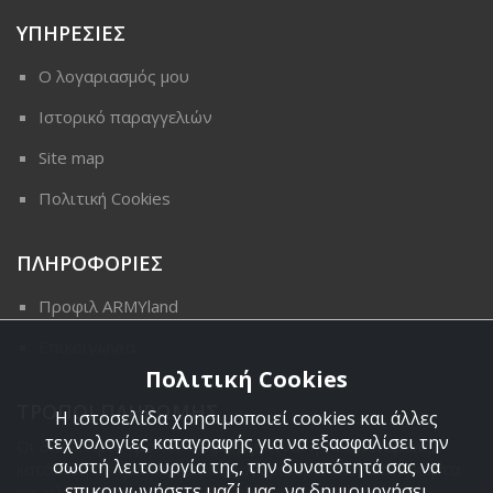
ΥΠΗΡΕΣΙΕΣ
Ο λογαριασμός μου
Ιστορικό παραγγελιών
Site map
Πολιτική Cookies
ΠΛΗΡΟΦΟΡΙΕΣ
Προφιλ ARMYland
Επικοινωνια
Πολιτική Cookies
ΤΡΟΠΟΙ ΠΛΗΡΩΜΗΣ
Η ιστοσελίδα χρησιμοποιεί cookies και άλλες
τεχνολογίες καταγραφής για να εξασφαλίσει την
Οι διαθέσιμοι τρόποι πληρωμής είναι η Αντικαταβολή,
σωστή λειτουργία της, την δυνατότητά σας να
κατάθεση σε τραπεζικό μας λογαριασμό, πιστωτική κάρτα
επικοινωνήσετε μαζί μας, να δημιουργήσει
και πληρωμή με PayPal.