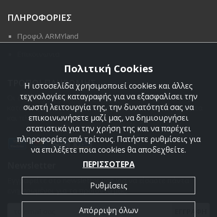
ΠΛΗΡΟΦΟΡΙΕΣ
Προφιλ ARMYland
Επικοινωνια
Πολιτική Cookies
ΤΡΟΠΟΙ ΠΛΗΡΩΜΗΣ
Η ιστοσελίδα χρησιμοποιεί cookies και άλλες
τεχνολογίες καταγραφής για να εξασφαλίσει την
Οι διαθέσιμοι τρόποι πληρωμής είναι η Αντικαταβολή,
σωστή λειτουργία της, την δυνατότητά σας να
κατάθεση σε τραπεζικό μας λογαριασμό, πιστωτική κάρτα
επικοινωνήσετε μαζί μας, να δημιουργήσει
και πληρωμή με PayPal.
στατιστικά για την χρήση της και να παρέχει
πληροφορίες από τρίτους. Πατήστε ρυθμίσεις για
να επιλέξετε ποια cookies θα αποδεχθείτε.
ΠΕΡΙΣΣΟΤΕΡΑ
Newsletter
Εγγραφείτε στο newsletter μας για να είσαστε πάντα
Ρυθμίσεις
ενημερωμένοι για τα προϊόντα μας.
Απόρριψη όλων
ΕΓΓΡΑΦΗ