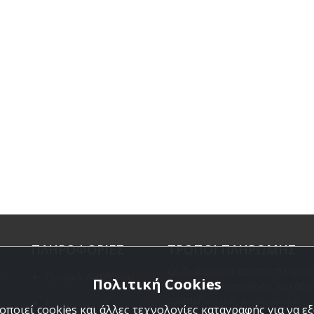
ΠΛΗΡΟΦΟΡΙΕΣ
ΤΡΟΠΟΙ ΠΛΗΡΩΜΗΣ
Οι διαθέσιμοι τρόποι πληρωμ
υ
Προφιλ ARMYland
Πολιτική Cookies
είναι η Αντικαταβολή, κατάθε
τραπεζικό μας λογαριασμό,
Επικοινωνια
ποιεί cookies και άλλες τεχνολογίες καταγραφής για να 