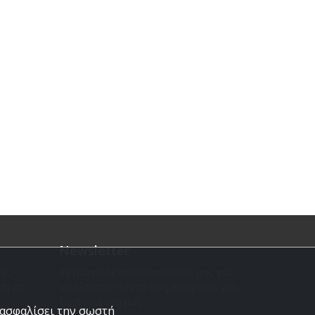
Newsletter
ής
Εγγραφείτε στο newsletter μας για
ση σε
να είσαστε πάντα ενημερωμένοι για
τα προϊόντα μας.
εξασφαλίσει την σωστή