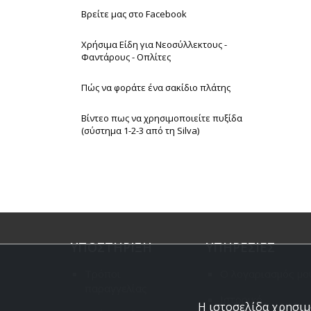
Βρείτε μας στο Facebook
Χρήσιμα Είδη για Νεοσύλλεκτους -
Φαντάρους - Οπλίτες
Πώς να φοράτε ένα σακίδιο πλάτης
Βίντεο πως να χρησιμοποιείτε πυξίδα
(σύστημα 1-2-3 από τη Silva)
ΥΠΟΣΤΗΡΙΞΗ
ΥΠΗΡΕΣΙΕΣ
Τρόποι
Ο λογαριασμός μο
παραγγελίας
Ιστορικό
Η ιστοσελίδα χρησιμο