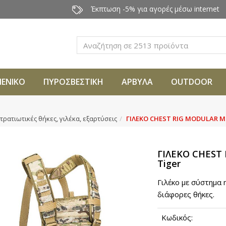
Έκπτωση -5% για αγορές μέσω internet
Αναζήτηση
ΜΕΝΙΚΟ
ΠΥΡΟΣΒΕΣΤΙΚΗ
ΑΡΒΥΛΑ
OUTDOOR
τρατιωτικές θήκες, γιλέκα, εξαρτύσεις
ΓΙΛΕΚΟ CHEST RIG MODULAR MC
ΓΙΛΕΚΟ CHEST 
Tiger
Γιλέκο με σύστημα
διάφορες θήκες.
Κωδικός: