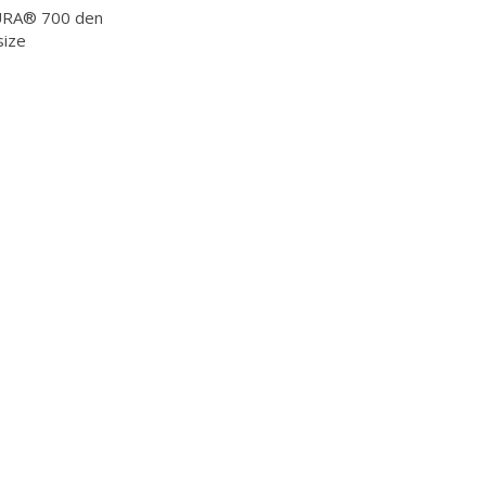
URA® 700 den
size