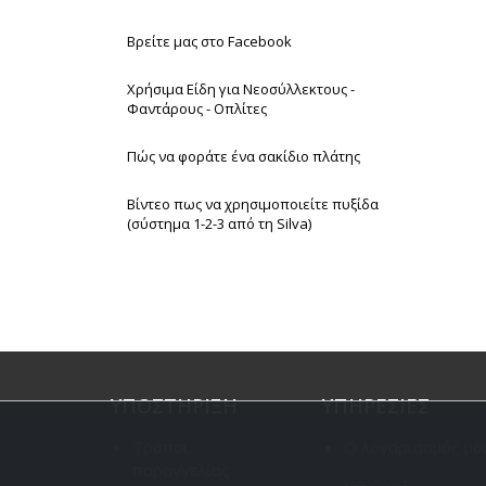
Βρείτε μας στο Facebook
Χρήσιμα Είδη για Νεοσύλλεκτους -
Φαντάρους - Οπλίτες
Πώς να φοράτε ένα σακίδιο πλάτης
Βίντεο πως να χρησιμοποιείτε πυξίδα
(σύστημα 1-2-3 από τη Silva)
ΥΠΟΣΤΗΡΙΞΗ
ΥΠΗΡΕΣΙΕΣ
Τρόποι
Ο λογαριασμός μο
παραγγελίας