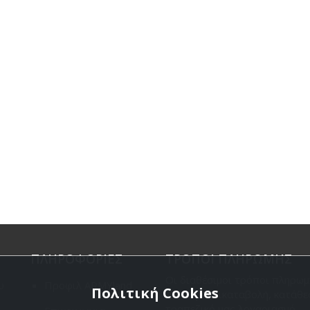
ΠΛΗΡΟΦΟΡΙΕΣ
ΤΡΟΠΟΙ ΠΛΗΡΩΜΗΣ
Οι διαθέσιμοι τρόποι πληρωμ
υ
Προφιλ ARMYland
Πολιτική Cookies
είναι η Αντικαταβολή, κατάθε
τραπεζικό μας λογαριασμό,