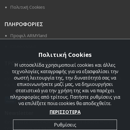
Πολιτική Cookies
ΠΛΗΡΟΦΟΡΙΕΣ
Προφιλ ARMYland
Επικοινωνια
Πολιτική Cookies
ΤΡΟΠΟΙ ΠΛΗΡΩΜΗΣ
Η ιστοσελίδα χρησιμοποιεί cookies και άλλες
τεχνολογίες καταγραφής για να εξασφαλίσει την
Οι διαθέσιμοι τρόποι πληρωμής είναι η Αντικαταβολή,
σωστή λειτουργία της, την δυνατότητά σας να
κατάθεση σε τραπεζικό μας λογαριασμό, πιστωτική κάρτα
επικοινωνήσετε μαζί μας, να δημιουργήσει
και πληρωμή με PayPal.
στατιστικά για την χρήση της και να παρέχει
πληροφορίες από τρίτους. Πατήστε ρυθμίσεις για
να επιλέξετε ποια cookies θα αποδεχθείτε.
ΠΕΡΙΣΣΟΤΕΡΑ
Newsletter
Εγγραφείτε στο newsletter μας για να είσαστε πάντα
Ρυθμίσεις
ενημερωμένοι για τα προϊόντα μας.