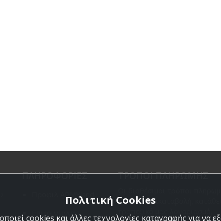
ΠΛΗΡΟΦΟΡΙΕΣ
ΤΡΟΠΟΙ ΠΛΗΡΩΜΗΣ
Οι διαθέσιμοι τρόποι πληρωμ
υ
Προφιλ ARMYland
Πολιτική Cookies
είναι η Αντικαταβολή, κατάθε
τραπεζικό μας λογαριασμό,
Επικοινωνια
ποιεί cookies και άλλες τεχνολογίες καταγραφής για να 