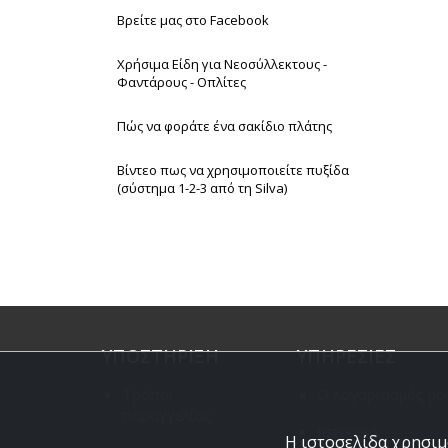
Βρείτε μας στο Facebook
Χρήσιμα Είδη για Νεοσύλλεκτους -
Φαντάρους - Οπλίτες
Πώς να φοράτε ένα σακίδιο πλάτης
Βίντεο πως να χρησιμοποιείτε πυξίδα
(σύστημα 1-2-3 από τη Silva)
ΥΠΟΣΤΗΡΙΞΗ
ΥΠΗΡΕΣΙΕΣ
Τρόποι
Ο λογαριασμός μο
παραγγελίας
Ιστορικό
Η ιστοσελίδα χρησιμο