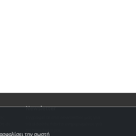
Newsletter
ής
Εγγραφείτε στο newsletter μας για
ση σε
να είσαστε πάντα ενημερωμένοι για
τα προϊόντα μας.
εξασφαλίσει την σωστή