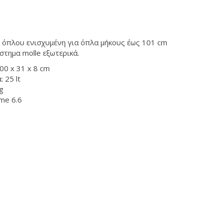
όπλου ενισχυμένη για όπλα μήκους έως 101 cm
στημα molle εξωτερικά.
00 x 31 x 8 cm
 25 lt
g
me 6.6