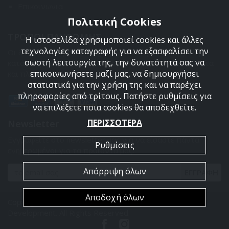
Επικοινωνια
Πολιτική Cookies
ΤΡΟΠΟΙ ΠΛΗΡΩΜΗΣ
Η ιστοσελίδα χρησιμοποιεί cookies και άλλες
τεχνολογίες καταγραφής για να εξασφαλίσει την
Οι διαθέσιμοι τρόποι πληρωμής είναι η Αντικαταβολή,
σωστή λειτουργία της, την δυνατότητά σας να
κατάθεση σε τραπεζικό μας λογαριασμό, πιστωτική κάρτα
επικοινωνήσετε μαζί μας, να δημιουργήσει
και πληρωμή με PayPal.
στατιστικά για την χρήση της και να παρέχει
πληροφορίες από τρίτους. Πατήστε ρυθμίσεις για
να επιλέξετε ποια cookies θα αποδεχθείτε.
ΠΕΡΙΣΣΟΤΕΡΑ
Newsletter
Εγγραφείτε στο newsletter μας για να είσαστε πάντα
Ρυθμίσεις
ενημερωμένοι για τα προϊόντα μας.
Απόρριψη όλων
ΕΓΓΡΑΦΗ
Αποδοχή όλων
Copyright 2026 Armyland. Powered by
PowerSite Web
Development
. All Rights Reserved.