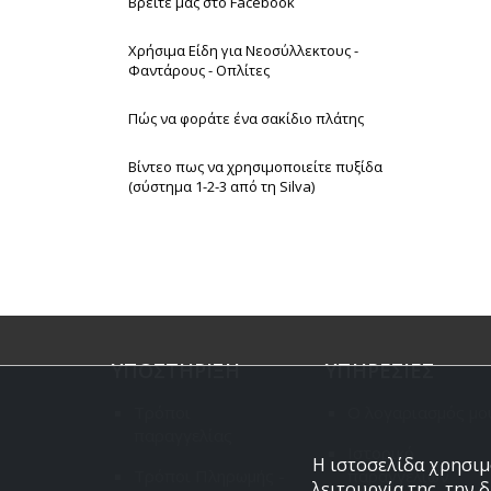
Βρείτε μας στο Facebook
Χρήσιμα Είδη για Νεοσύλλεκτους -
Φαντάρους - Οπλίτες
Πώς να φοράτε ένα σακίδιο πλάτης
Βίντεο πως να χρησιμοποιείτε πυξίδα
(σύστημα 1-2-3 από τη Silva)
ΥΠΟΣΤΗΡΙΞΗ
ΥΠΗΡΕΣΙΕΣ
Τρόποι
Ο λογαριασμός μο
παραγγελίας
Ιστορικό
Η ιστοσελίδα χρησιμο
Τρόποι Πληρωμής -
παραγγελιών
λειτουργία της, την 