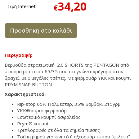
34,20
€
Τιμή Internet
Προσθήκη στο καλάθι
Περιγραφή:
Βερμούδα στρατιωτική 2.0 SHORTS της PENTAGON από
ύφασμα ριπ-στοπ
65/35
που στεγνώνει γρήγορα όταν
βραχεί, με 6 μεγάλες τσέπες. Με φερμουάρ YKK και κουμπί
PRYM SNAP BUTTON.
Χαρακτηριστικά:
Rip-stop 65% Πολυέστερ, 35% Βαμβάκι 215γρμ
YKK® κύριο φερμουάρ
Εσωτερικό κουμπί ασφαλείας
Prym® κουμπί
Τριπλοραφές σε όλα τα σημεία πίεσης
Τσέπη μηρού για κινητό ή αξεσουάρ τύπου "φιλέτο"