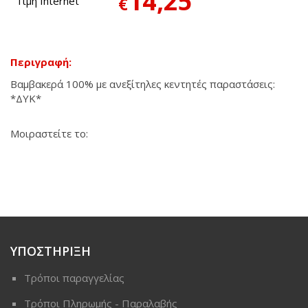
14,25
€
Τιμή Internet
Περιγραφή:
Βαμβακερά 100% με ανεξίτηλες κεντητές παραστάσεις:
*ΔΥΚ*
Μοιραστείτε το:
ΥΠΟΣΤΗΡΙΞΗ
Τρόποι παραγγελίας
Τρόποι Πληρωμής - Παραλαβής