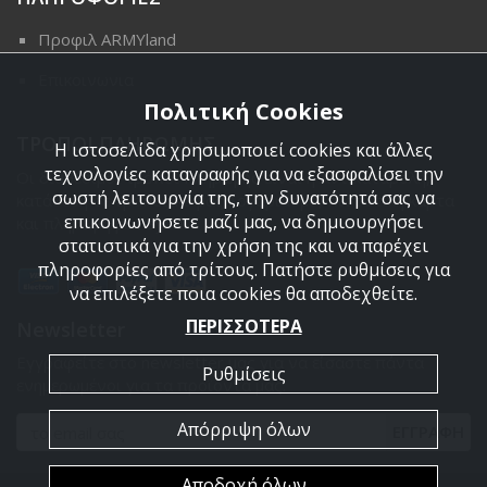
Προφιλ ARMYland
Επικοινωνια
Πολιτική Cookies
ΤΡΟΠΟΙ ΠΛΗΡΩΜΗΣ
Η ιστοσελίδα χρησιμοποιεί cookies και άλλες
τεχνολογίες καταγραφής για να εξασφαλίσει την
Οι διαθέσιμοι τρόποι πληρωμής είναι η Αντικαταβολή,
σωστή λειτουργία της, την δυνατότητά σας να
κατάθεση σε τραπεζικό μας λογαριασμό, πιστωτική κάρτα
επικοινωνήσετε μαζί μας, να δημιουργήσει
και πληρωμή με PayPal.
στατιστικά για την χρήση της και να παρέχει
πληροφορίες από τρίτους. Πατήστε ρυθμίσεις για
να επιλέξετε ποια cookies θα αποδεχθείτε.
ΠΕΡΙΣΣΟΤΕΡΑ
Newsletter
Εγγραφείτε στο newsletter μας για να είσαστε πάντα
Ρυθμίσεις
ενημερωμένοι για τα προϊόντα μας.
Απόρριψη όλων
ΕΓΓΡΑΦΗ
Αποδοχή όλων