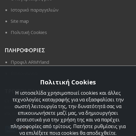
Ιστορικό παραγγελιών
Site map
Πολιτική Cookies
ΠΛΗΡΟΦΟΡΙΕΣ
Προφιλ ARMYland
Επικοινωνια
Πολιτική Cookies
ΤΡΟΠΟΙ ΠΛΗΡΩΜΗΣ
Η ιστοσελίδα χρησιμοποιεί cookies και άλλες
τεχνολογίες καταγραφής για να εξασφαλίσει την
Οι διαθέσιμοι τρόποι πληρωμής είναι η Αντικαταβολή,
σωστή λειτουργία της, την δυνατότητά σας να
κατάθεση σε τραπεζικό μας λογαριασμό, πιστωτική κάρτα
επικοινωνήσετε μαζί μας, να δημιουργήσει
και πληρωμή με PayPal.
στατιστικά για την χρήση της και να παρέχει
πληροφορίες από τρίτους. Πατήστε ρυθμίσεις για
να επιλέξετε ποια cookies θα αποδεχθείτε.